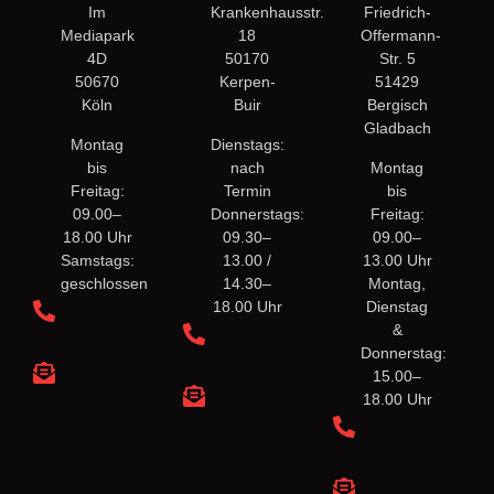
Im
Krankenhausstr.
Friedrich-
Mediapark
18
Offermann-
4D
50170
Str. 5
50670
Kerpen-
51429
Köln
Buir
Bergisch
Gladbach
Montag
Dienstags:
bis
nach
Montag
Freitag:
Termin
bis
09.00–
Donnerstags:
Freitag:
18.00 Uhr
09.30–
09.00–
Samstags:
13.00 /
13.00 Uhr
geschlossen
14.30–
Montag,
18.00 Uhr
Dienstag
&
0221 526110
Donnerstag:
02275 1633
15.00–
18.00 Uhr
info@classen-
ortho.de
info@classen-
ortho.de
02204 99 99 99 6