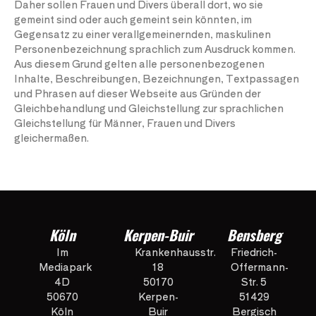
Daher sollen Frauen und Divers überall dort, wo sie
gemeint sind oder auch gemeint sein könnten, im
Gegensatz zu einer verallgemeinernden, maskulinen
Personenbezeichnung sprachlich zum Ausdruck kommen.
Aus diesem Grund gelten alle personenbezogenen
Inhalte, Beschreibungen, Bezeichnungen, Textpassagen
und Phrasen auf dieser Webseite aus Gründen der
Gleichbehandlung und Gleichstellung zur sprachlichen
Gleichstellung für Männer, Frauen und Divers
gleichermaßen.
Köln
Kerpen-Buir
Bensberg
Im
Krankenhausstr.
Friedrich-
Mediapark
18
Offermann-
4D
50170
Str. 5
50670
Kerpen-
51429
Köln
Buir
Bergisch